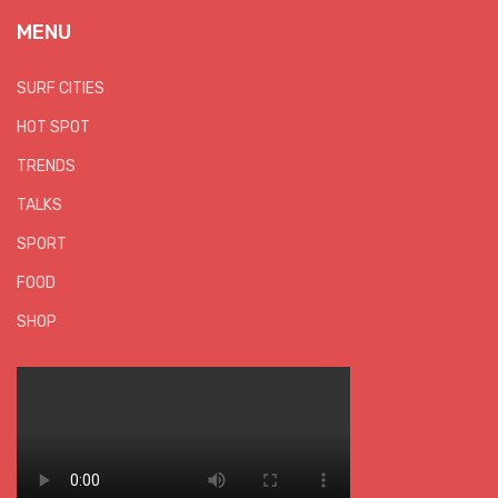
MENU
SURF CITIES
HOT SPOT
TRENDS
TALKS
SPORT
FOOD
SHOP