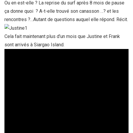
Ou en est-elle ? La reprise du surf après 8 mois de pause
ça donne quoi ? A-t-elle trouvé son canasson …? et les
rencontres ?…Autant de questions auquel elle répond. Récit.
Cela fait maintenant plus d’un mois que Justine et Frank
sont arrivés à Siargao Island.