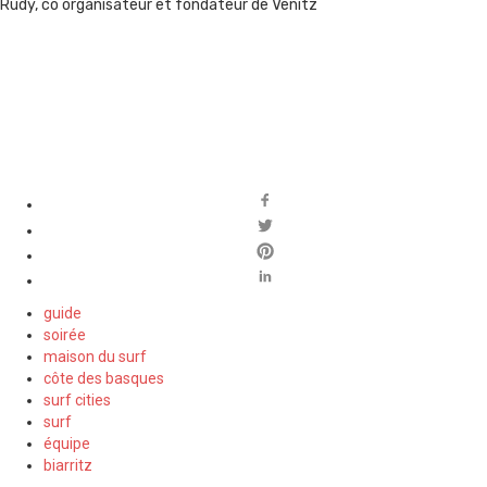
Rudy, co organisateur et fondateur de Venitz
guide
soirée
maison du surf
côte des basques
surf cities
surf
équipe
biarritz