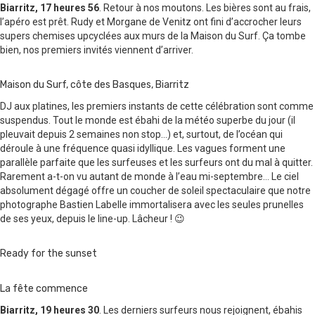
Biarritz, 17 heures 56
. Retour à nos moutons. Les bières sont au frais,
l’apéro est prêt. Rudy et Morgane de Venitz ont fini d’accrocher leurs
supers chemises upcyclées aux murs de la Maison du Surf. Ça tombe
bien, nos premiers invités viennent d’arriver.
Maison du Surf, côte des Basques, Biarritz
DJ
aux platines, les premiers instants de cette célébration sont comme
suspendus. Tout le monde est ébahi de la météo superbe du jour (il
pleuvait depuis 2 semaines non stop…) et, surtout, de l’océan qui
déroule à une fréquence quasi idyllique. Les vagues forment une
parallèle parfaite que les surfeuses et les surfeurs ont du mal à quitter.
Rarement a-t-on vu autant de monde à l’eau mi-septembre… Le ciel
absolument dégagé offre un coucher de soleil spectaculaire que notre
photographe Bastien Labelle immortalisera avec les seules prunelles
de ses yeux, depuis le line-up. Lâcheur ! 😉
Ready for the sunset
La fête commence
Biarritz, 19 heures 30
. Les derniers surfeurs nous rejoignent, ébahis