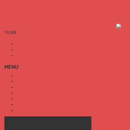
SURF CITIES N°2 - Spécial Paris
19,00
€
Mon Compte
Conditions Générales de Vente
Politique de confidentialité
MENU
SURF CITIES
HOT SPOT
TRENDS
TALKS
SPORT
FOOD
SHOP