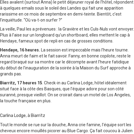
Elles avalent (surtout Anna) le petit déjeuner royal de l’hôtel, répondent
à quelques emails sous le soleil des Landes qui fait une apparition
rarissime en ce mois de septembre en demi-teinte. Bientôt, c’est
l’inquiétude. “
Où va-t-on surfer ?
”
La veille, Paul les a prévenues : la Gravière et les Culs-Nuls vont envoyer.
Plus à l’aise sur un longboard qu’un shortboard, elles mettent le cap à
Hendaye, fameux spot de repli en cas de grosses conditions.
Hendaye, 16 heures.
La session est impeccable mais l’heure tourne.
Anna meurt de faim et le fait savoir. Fanny, en bonne copilote, reste le
regard braqué sur sa montre car le décompte avant l’heure fatidique
du début de l’inauguration de la soirée à la Maison du Surf approche à
grands pas.
Biarritz, 17 heures 15
. Check-in au Carlina Lodge, hôtel idéalement
situé face à la côte des Basques, que l’équipe adore pour son côté
suranné, presque vieillot. On se croirait dans un motel de Los Angeles,
la touche française en plus.
Carlina Lodge, à Biarritz
Tout le monde se rue sur la douche, Anna crie famine, l’équipe sort les
cheveux encore mouillés picorer au Blue Cargo. Ça fait coucou à Julien