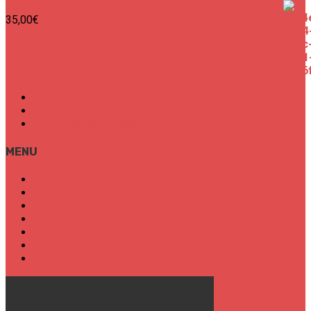
SURF CITIES - MEET ME TO THE BEACH Unisex
35,00
€
Mon Compte
Conditions Générales de Vente
Politique de confidentialité
MENU
SURF CITIES
HOT SPOT
TRENDS
TALKS
SPORT
FOOD
SHOP